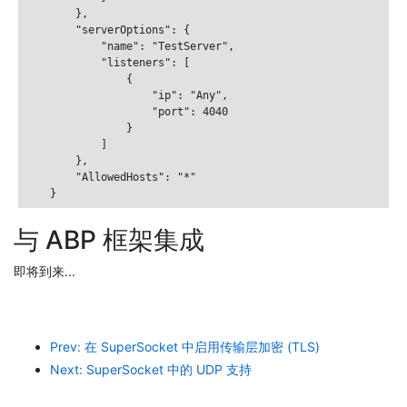
        },

        "serverOptions": {

            "name": "TestServer",

            "listeners": [

                {

                    "ip": "Any",

                    "port": 4040

                }

            ]

        },

        "AllowedHosts": "*"

与 ABP 框架集成
即将到来...
Prev: 在 SuperSocket 中启用传输层加密 (TLS)
Next: SuperSocket 中的 UDP 支持