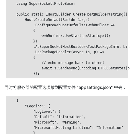
    using SuperSocket.ProtoBase;

    public static IHostBuilder CreateHostBuilder(string[] arg
        Host.CreateDefaultBuilder(args)

            .ConfigureWebHostDefaults(webBuilder =>

            {

                webBuilder.UseStartup<Startup>();

            })

            .AsSuperSocketHostBuilder<TextPackageInfo, LineP
            .UsePackageHandler(async (s, p) =>

            {

                // echo message back to client

                await s.SendAsync(Encoding.UTF8.GetBytes(p.T
同时将服务器的配置选项放到配置文件 "appsettings.json" 中去：
    {

        "Logging": {

            "LogLevel": {

            "Default": "Information",

            "Microsoft": "Warning",

            "Microsoft.Hosting.Lifetime": "Information"

            }
