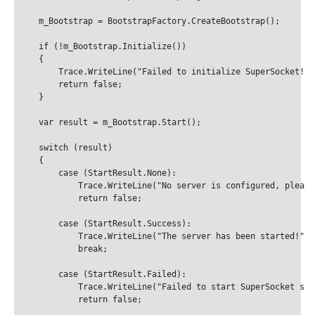
    m_Bootstrap = BootstrapFactory.CreateBootstrap();

    if (!m_Bootstrap.Initialize())

    {

        Trace.WriteLine("Failed to initialize SuperSocket!", 
        return false;

    }

    var result = m_Bootstrap.Start();

    switch (result)

    {

        case (StartResult.None):

            Trace.WriteLine("No server is configured, please
            return false;

        case (StartResult.Success):

            Trace.WriteLine("The server has been started!");

            break;

        case (StartResult.Failed):

            Trace.WriteLine("Failed to start SuperSocket ser
            return false;
