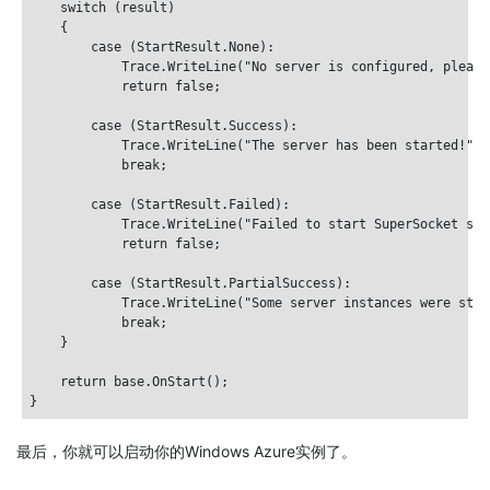
    switch (result)

    {

        case (StartResult.None):

            Trace.WriteLine("No server is configured, please
            return false;

        case (StartResult.Success):

            Trace.WriteLine("The server has been started!");

            break;

        case (StartResult.Failed):

            Trace.WriteLine("Failed to start SuperSocket ser
            return false;

        case (StartResult.PartialSuccess):

            Trace.WriteLine("Some server instances were star
            break;

    }

    return base.OnStart();

最后，你就可以启动你的Windows Azure实例了。