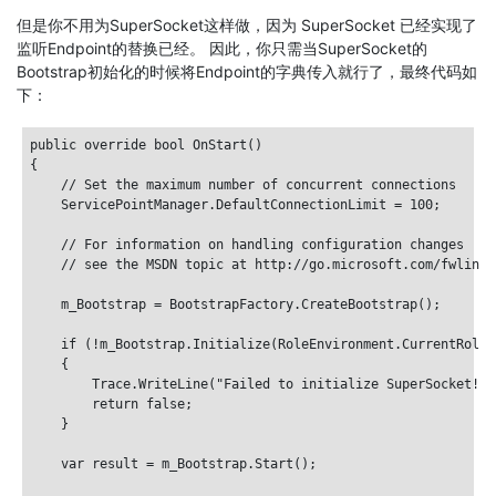
但是你不用为SuperSocket这样做，因为 SuperSocket 已经实现了
监听Endpoint的替换已经。 因此，你只需当SuperSocket的
Bootstrap初始化的时候将Endpoint的字典传入就行了，最终代码如
下：
public override bool OnStart()

{

    // Set the maximum number of concurrent connections 

    ServicePointManager.DefaultConnectionLimit = 100;

    // For information on handling configuration changes

    // see the MSDN topic at http://go.microsoft.com/fwlink/
    m_Bootstrap = BootstrapFactory.CreateBootstrap();

    if (!m_Bootstrap.Initialize(RoleEnvironment.CurrentRoleI
    {

        Trace.WriteLine("Failed to initialize SuperSocket!", 
        return false;

    }

    var result = m_Bootstrap.Start();
