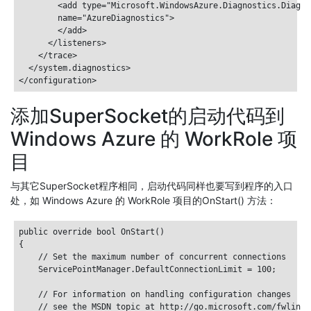
        <add type="Microsoft.WindowsAzure.Diagnostics.Diagno
        name="AzureDiagnostics">

        </add>

      </listeners>

    </trace>

  </system.diagnostics>

添加SuperSocket的启动代码到
Windows Azure 的 WorkRole 项
目
与其它SuperSocket程序相同，启动代码同样也要写到程序的入口
处，如 Windows Azure 的 WorkRole 项目的OnStart() 方法：
public override bool OnStart()

{

    // Set the maximum number of concurrent connections 

    ServicePointManager.DefaultConnectionLimit = 100;

    // For information on handling configuration changes

    // see the MSDN topic at http://go.microsoft.com/fwlink/