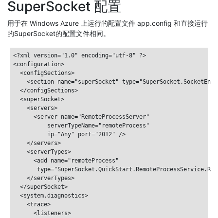
SuperSocket 配置
用于在 Windows Azure 上运行的配置文件 app.config 和直接运行
的SuperSocket的配置文件相同。
<?xml version="1.0" encoding="utf-8" ?>

<configuration>

  <configSections>

    <section name="superSocket" type="SuperSocket.SocketEngi
  </configSections>

  <superSocket>

    <servers>

      <server name="RemoteProcessServer"

          serverTypeName="remoteProcess"

          ip="Any" port="2012" />

    </servers>

    <serverTypes>

      <add name="remoteProcess"

       type="SuperSocket.QuickStart.RemoteProcessService.Rem
    </serverTypes>

  </superSocket>

  <system.diagnostics>

    <trace>

      <listeners>
